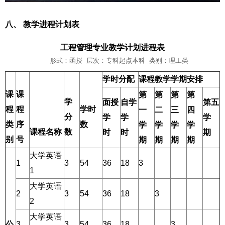
八、
教学进程计划表
工程管理专业教学计划进程表
形式：函授 层次：专科起点本科 类别：理工类
学时分配
课程教学学期安排
课
课
第
第
第
第
学
面授
自学
第五
程
程
学时
一
二
三
四
分
学
学
学
类
序
数
学
学
学
学
课程名称
数
时
时
期
别
号
期
期
期
期
大学英语
1
3
54
36
18
3
1
大学英语
2
3
54
36
18
3
2
大学英语
公
3
3
54
36
18
3