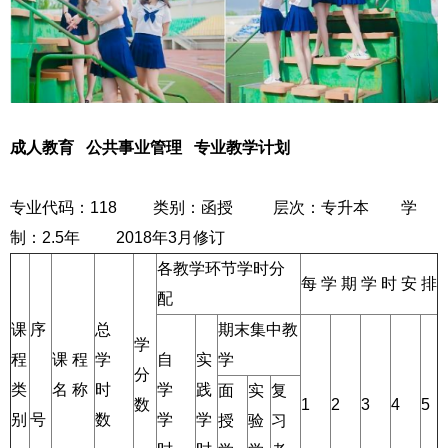
成人教育
公共事业管理
专业教学计划
专业代码：118 类别：函授 层次：专升本 学
制：2.5年 2018年3月修订
各教学环节学时分
每 学 期 学 时 安 排
配
课
序
总
期末集中教
学
程
课 程
学
自
实
学
分
类
名 称
时
学
践
面
实
复
数
1
2
3
4
5
别
号
数
学
学
授
验
习